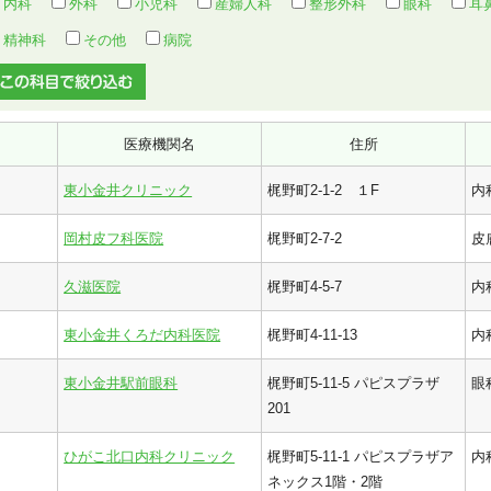
内科
外科
小児科
産婦人科
整形外科
眼科
耳
精神科
その他
病院
医療機関名
住所
東小金井クリニック
梶野町2-1-2 １F
内
岡村皮フ科医院
梶野町2-7-2
皮
久滋医院
梶野町4-5-7
内
東小金井くろだ内科医院
梶野町4-11-13
内
東小金井駅前眼科
梶野町5-11-5 パピスプラザ
眼
201
ひがこ北口内科クリニック
梶野町5-11-1 パピスプラザア
内
ネックス1階・2階