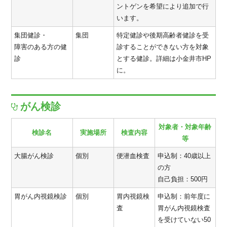
ントゲンを希望により追加で行
います。
集団健診・
集団
特定健診や後期高齢者健診を受
障害のある方の健
診することができない方を対象
診
とする健診。詳細は小金井市HP
に。
がん検診
対象者・対象年齢
検診名
実施場所
検査内容
等
大腸がん検診
個別
便潜血検査
申込制：40歳以上
の方
自己負担：500円
胃がん内視鏡検診
個別
胃内視鏡検
申込制：前年度に
査
胃がん内視鏡検査
を受けていない50