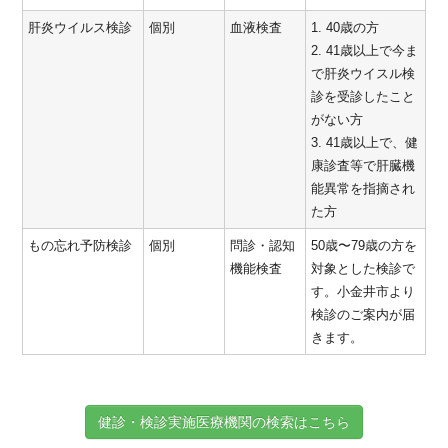
肝炎ウイルス検診
個別
血液検査
1. 40歳の方
2. 41歳以上で今ま
で肝炎ウイスル検
診を受診したこと
がない方
3. 41歳以上で、健
康診査等で肝臓機
能異常を指摘され
た方
もの忘れ予防検診
個別
問診・認知
50歳〜79歳の方を
機能検査
対象とした検診で
す。小金井市より
検診のご案内が届
きます。
健診・検診実施医療機関の検索はこちら