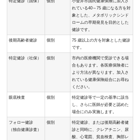
特定健診（国保）
個別
小金井市国民健康保険に加入さ
れている40～75 歳になる方を対
象とした、メタボリックシンド
ロームの早期発見を目的とした
健診です。
後期高齢者健診
個別
75 歳以上の方を対象とした健診
です。
特定健診（社保）
個別
市内の医療機関で受診できる場
合もあります。各医療保険者に
より方法が異なります。加入さ
れている健康保険組合にお尋ね
ください。
眼底検査
個別
特定健診等で一定の基準に該当
し、さらに医師が必要と認めた
場合にのみ実施します。
フォロー健診
個別
特定健診、または後期高齢者健
（独自健康診査）
診と同時に、クレアチニン、尿
酸、心電図、貧血検査、胸部レ