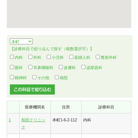
【診療科目で絞り込んで探す（複数選択可）】
内科
外科
小児科
産婦人科
整形外科
眼科
耳鼻咽喉科
皮膚科
泌尿器科
精神科
その他
病院
医療機関名
住所
診療科目
1
和田クリニッ
本町1-6-2-112
内科
ク