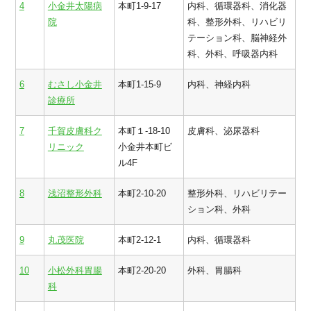
4
小金井太陽病
本町1-9-17
内科、循環器科、消化器
院
科、整形外科、リハビリ
テーション科、脳神経外
科、外科、呼吸器内科
6
むさし小金井
本町1-15-9
内科、神経内科
診療所
7
千賀皮膚科ク
本町１-18-10
皮膚科、泌尿器科
リニック
小金井本町ビ
ル4F
8
浅沼整形外科
本町2-10-20
整形外科、リハビリテー
ション科、外科
9
丸茂医院
本町2-12-1
内科、循環器科
10
小松外科胃腸
本町2-20-20
外科、胃腸科
科