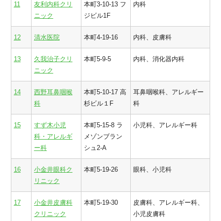
11
友利内科クリ
本町3-10-13 フ
内科
ニック
ジビル1F
12
清水医院
本町4-19-16
内科、皮膚科
13
久我治子クリ
本町5-9-5
内科、消化器内科
ニック
14
西野耳鼻咽喉
本町5-10-17 高
耳鼻咽喉科、アレルギー
科
杉ビル１F
科
15
すず木小児
本町5-15-8 ラ
小児科、アレルギー科
科・アレルギ
メゾンブラン
ー科
シュ2‐A
16
小金井眼科ク
本町5-19-26
眼科、小児科
リニック
17
小金井皮膚科
本町5-19-30
皮膚科、アレルギー科、
クリニック
小児皮膚科