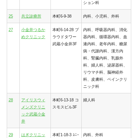
ション科
25
共立診療所
本町6-9-38
内科、小児科、外科
27
小金井つるか
本町6-14-28 プ
内科、呼吸器内科、消化
めクリニック
ラウドタワー
器内科、循環器内科、血
武蔵小金井3F
液内科、老年内科、糖尿
病・代謝内科、漢方内
科、腎臓内科、乳腺外
科、婦人科、泌尿器科、
リウマチ科、脳神経外
科、皮膚科、ペインクリ
ニック科
28
アイリスウィ
本町6-13-18 コ
婦人科
メンズクリニ
スモスビル3F
ック武蔵小金
井
29
はぎクリニッ
本町1-18-3 ﾕﾆｰ
内科、外科