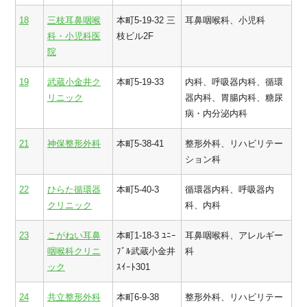
18
三枝耳鼻咽喉
本町5-19-32 三
耳鼻咽喉科、小児科
科・小児科医
枝ビル2F
院
19
武蔵小金井ク
本町5-19-33
内科、呼吸器内科、循環
リニック
器内科、胃腸内科、糖尿
病・内分泌内科
21
神保整形外科
本町5-38-41
整形外科、リハビリテー
ション科
22
ひらた循環器
本町5-40-3
循環器内科、呼吸器内
クリニック
科、内科
23
こがねい耳鼻
本町1-18-3 ﾕﾆｰ
耳鼻咽喉科、アレルギー
咽喉科クリニ
ﾌﾞﾙ武蔵小金井
科
ック
ｽｲｰﾄ301
24
共立整形外科
本町6-9-38
整形外科、リハビリテー