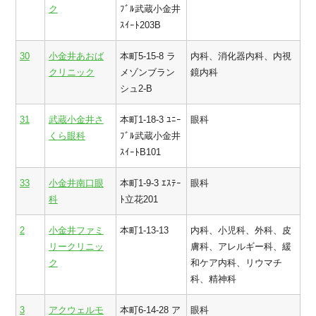
ク
ﾌﾞﾙ武蔵小金井
ｽｲｰﾄ203B
30
小金井あおば
本町5-15-8 ラ
内科、消化器内科、内視
クリニック
メゾンブラン
鏡内科
シュ2-B
31
武蔵小金井さ
本町1-18-3 ﾕﾆｰ
眼科
くら眼科
ﾌﾞﾙ武蔵小金井
ｽｲｰﾄB101
33
小金井南口眼
本町1-9-3 ｴｽﾃｰ
眼科
科
ﾄ立花201
2
小金井ファミ
本町1-13-13
内科、小児科、外科、皮
リークリニッ
膚科、アレルギー科、緩
ク
和ケア内科、リウマチ
科、精神科
3
アクウェルモ
本町6-14-28 ア
眼科