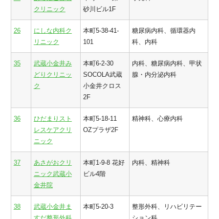
クリニック
砂川ビル1F
26
にしな内科ク
本町5-38-41-
糖尿病内科、循環器内
リニック
101
科、内科
35
武蔵小金井み
本町6-2-30
内科、糖尿病内科、甲状
どりクリニッ
SOCOLA武蔵
腺・内分泌内科
ク
小金井クロス
2F
36
ひだまりスト
本町5-18-11
精神科、心療内科
レスケアクリ
OZプラザ2F
ニック
37
あさがおクリ
本町1-9-8 花好
内科、精神科
ニック武蔵小
ビル4階
金井院
38
武蔵小金井ま
本町5-20-3
整形外科、リハビリテー
すだ整形外科
ション科