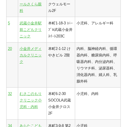
ールさくら眼
クウェルモー
科
ル2F
5
武蔵小金井駅
本町1-18-3 ﾕﾆｰ
小児科、アレルギー科
前こどもクリ
ﾌﾞﾙ武蔵小金井
ニック
ｽｲｰﾄ203C
20
小金井メディ
本町2-1-12 け
内科、脳神経内科、循環
カルクリニッ
やきビル 2階
器内科、糖尿病内科、呼
ク
吸器内科、内分泌内科、
リウマチ科、泌尿器科、
消化器内科、婦人科、乳
腺外科
32
むさこのもり
本町6-2-30
小児科、内科
クリニック小
SOCOLA武蔵
児科・内科
小金井クロス
2F
34
あらたこども
本町3-9-8 第2
小児科