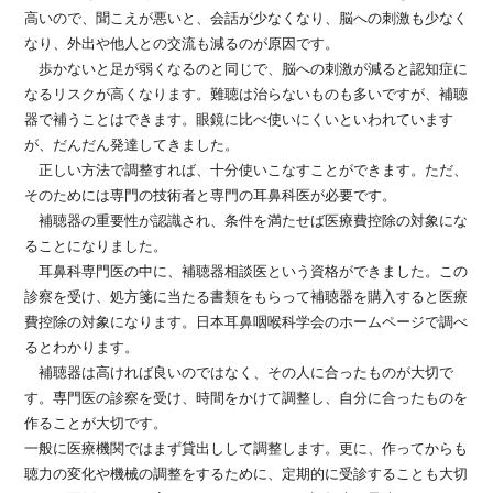
高いので、聞こえが悪いと、会話が少なくなり、脳への刺激も少なく
なり、外出や他人との交流も減るのが原因です。
歩かないと足が弱くなるのと同じで、脳への刺激が減ると認知症に
なるリスクが高くなります。難聴は治らないものも多いですが、補聴
器で補うことはできます。眼鏡に比べ使いにくいといわれています
が、だんだん発達してきました。
正しい方法で調整すれば、十分使いこなすことができます。ただ、
そのためには専門の技術者と専門の耳鼻科医が必要です。
補聴器の重要性が認識され、条件を満たせば医療費控除の対象にな
ることになりました。
耳鼻科専門医の中に、補聴器相談医という資格ができました。この
診察を受け、処方箋に当たる書類をもらって補聴器を購入すると医療
費控除の対象になります。日本耳鼻咽喉科学会のホームページで調べ
るとわかります。
補聴器は高ければ良いのではなく、その人に合ったものが大切で
す。専門医の診察を受け、時間をかけて調整し、自分に合ったものを
作ることが大切です。
一般に医療機関ではまず貸出しして調整します。更に、作ってからも
聴力の変化や機械の調整をするために、定期的に受診することも大切