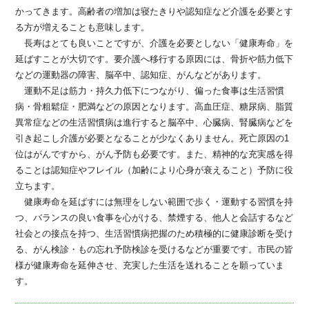
かってきます。高齢者の増加は寝たきりや認知症など介護を必要とす
る方が増えることも意味します。
長寿はとても良いことですが、介護を必要としない「健康寿命」を
延ばすことが大切です。要介護へ移行する原因には、骨折や筋力低下
などの運動器の障害、脳卒中、認知症、がんなどがあります。
運動不足は筋力・持久力低下につながり、偏った食事は生活習慣
病・骨粗鬆症・肥満などの原因となります。高血圧症、糖尿病、脂質
異常症などの生活習慣病は進行すると脳卒中、心臓病、腎臓病などを
引き起こし介護が必要となることが少なくありません。死亡原因の1
位はがんですから、がん予防も必要です。また、精神的な充実感を得
ることは認知症やフレイル（加齢により心身が衰えること）予防に役
立ちます。
健康寿命を延ばすには無理をしない範囲で歩く・運動する習慣を持
つ、バランスの良い食事を心がける、禁煙する、他人と会話するなど
社会との接点を持つ、生活習慣病把握のため積極的に健康診断を受け
る、がん検診・もの忘れ予防検診を受けるなどが重要です。市民の皆
様が健康寿命を延伸させ、充実した生活を送れることを願っていま
す。